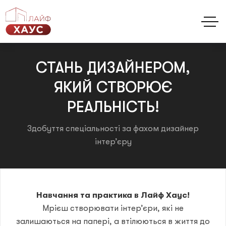
СТАНЬ ДИЗАЙНЕРОМ,
ЯКИЙ СТВОРЮЄ
ГОЛОВНА
ПОСЛУГИ
ПОРТФОЛІО
КАЛЬКУЛЯТОР
НА
РЕАЛЬНІСТЬ!
Здобуття спеціальності за фахом дизайнер
Телефонуйте
інтер’єру
+38(096) 120 40 00
Навчання та практика в Лайф Хаус!
Мрієш створювати інтер’єри, які не
залишаються на папері, а втілюються в життя до